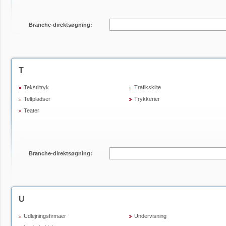
Branche-direktsøgning:
T
Tekstiltryk
Trafikskilte
Teltpladser
Trykkerier
Teater
Branche-direktsøgning:
U
Udlejningsfirmaer
Undervisning