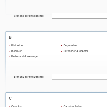
Branche-direktsøgning:
B
Biblioteker
Begravelse
Biografer
Bryggerier & ldepoter
Bedemandsforretninger
Branche-direktsøgning:
C
Camping
Campingpladser