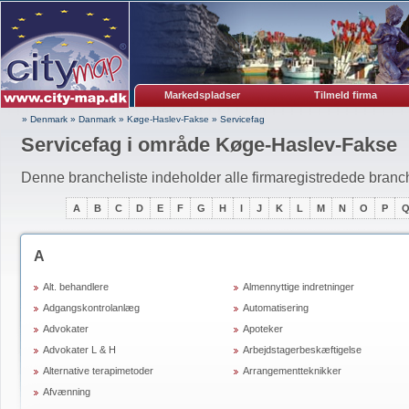
Markedspladser
Tilmeld firma
» Denmark
»
Danmark
»
Køge-Haslev-Fakse
»
Servicefag
Servicefag i område Køge-Haslev-Fakse
Denne brancheliste indeholder alle firmaregistredede branc
A
B
C
D
E
F
G
H
I
J
K
L
M
N
O
P
A
Alt. behandlere
Almennyttige indretninger
Adgangskontrolanlæg
Automatisering
Advokater
Apoteker
Advokater L & H
Arbejdstagerbeskæftigelse
Alternative terapimetoder
Arrangementteknikker
Afvænning