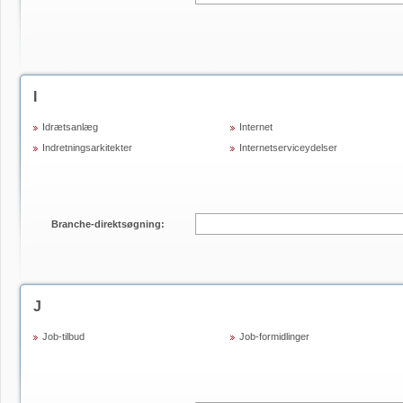
I
Idrætsanlæg
Internet
Indretningsarkitekter
Internetserviceydelser
Branche-direktsøgning:
J
Job-tilbud
Job-formidlinger