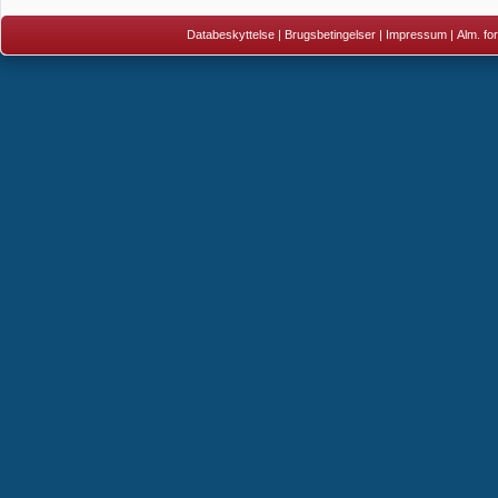
Databeskyttelse
|
Brugsbetingelser
|
Impressum
|
Alm. fo