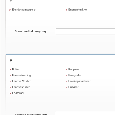
E
Ejendomsmæglere
Energiteknikker
Branche-direktsøgning:
F
Folier
Fodplejer
Fitnesstræning
Fotografer
Fitness Studier
Fotokopimaskiner
Fitnessstudier
Frisører
Fodterapi
Branche-direktsøgning: