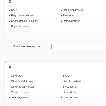
R
Reiki
Reklamebureauer
Regnskabsservice
Rengøring
Rehabilitationsteknikker
Retsbygninger
Rejsebureauer
Branche-direktsøgning:
S
Sikkerhed
Skoler
Sikkerhedsteknikker
Skønhedsklinikker
Sikkerhedstjenester
Skrædderier
Sociale servicer
Speciallæger
Serviceydelser
Specialskoler