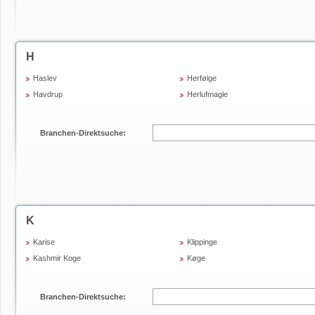
H
Haslev
Herfølge
Havdrup
Herlufmagle
Branchen-Direktsuche:
K
Karise
Klippinge
Kashmir Koge
Køge
Branchen-Direktsuche: