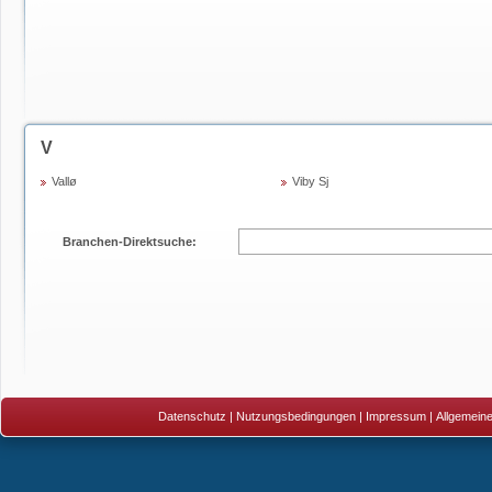
V
Vallø
Viby Sj
Branchen-Direktsuche:
Datenschutz
|
Nutzungsbedingungen
|
Impressum
|
Allgemein