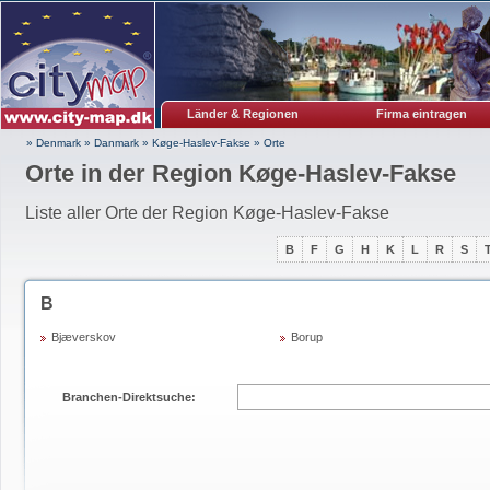
Länder & Regionen
Firma eintragen
» Denmark
»
Danmark
»
Køge-Haslev-Fakse
»
Orte
Orte in der Region Køge-Haslev-Fakse
Liste aller Orte der Region Køge-Haslev-Fakse
B
F
G
H
K
L
R
S
B
Bjæverskov
Borup
Branchen-Direktsuche: