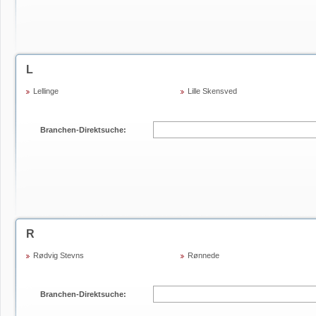
L
Lellinge
Lille Skensved
Branchen-Direktsuche:
R
Rødvig Stevns
Rønnede
Branchen-Direktsuche: