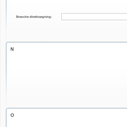
Branche-direktsøgning:
N
O