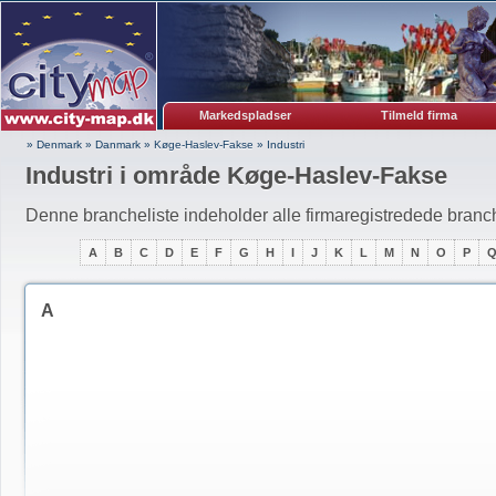
Markedspladser
Tilmeld firma
» Denmark
»
Danmark
»
Køge-Haslev-Fakse
»
Industri
Industri i område Køge-Haslev-Fakse
Denne brancheliste indeholder alle firmaregistredede branche
A
B
C
D
E
F
G
H
I
J
K
L
M
N
O
P
A