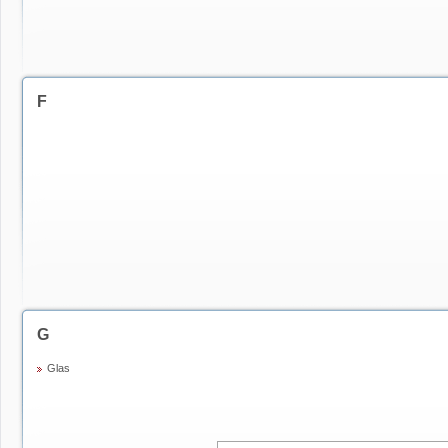
F
G
Glas