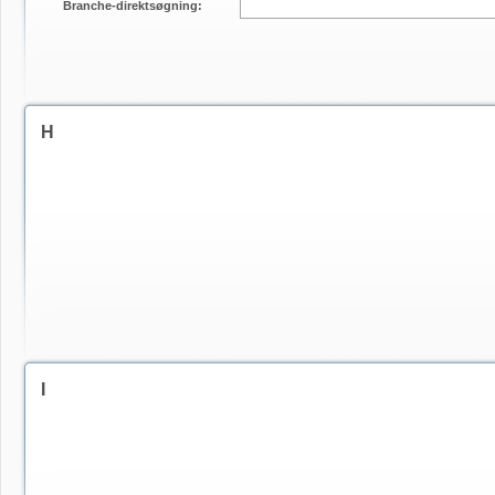
Branche-direktsøgning:
H
I