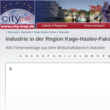
Länder & Regionen
Firma eintragen
» Denmark
»
Danmark
»
Køge-Haslev-Fakse
»
Industrie
Industrie in der Region Køge-Haslev-Fak
Alle Firmeneinträge aus dem Wirtschaftsbereich Industrie
A
B
C
D
E
F
G
H
I
J
K
L
M
N
O
P
A