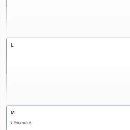
L
M
Messtechnik